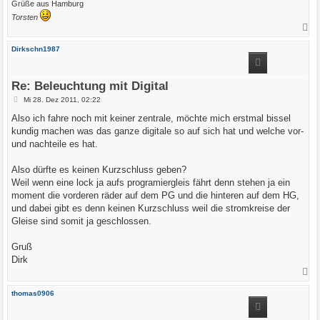
Grüße aus Hamburg
Torsten
N
a
c
Dirkschn1987
h
o
b
e
Re: Beleuchtung mit Digital
n
B
Mi 28. Dez 2011, 02:22
e
i
Also ich fahre noch mit keiner zentrale, möchte mich erstmal bissel
t
kundig machen was das ganze digitale so auf sich hat und welche vor-
r
a
und nachteile es hat.
g
Also dürfte es keinen Kurzschluss geben?
Weil wenn eine lock ja aufs programiergleis fährt denn stehen ja ein
moment die vorderen räder auf dem PG und die hinteren auf dem HG,
und dabei gibt es denn keinen Kurzschluss weil die stromkreise der
Gleise sind somit ja geschlossen.
Gruß
Dirk
N
a
c
thomas0906
h
o
b