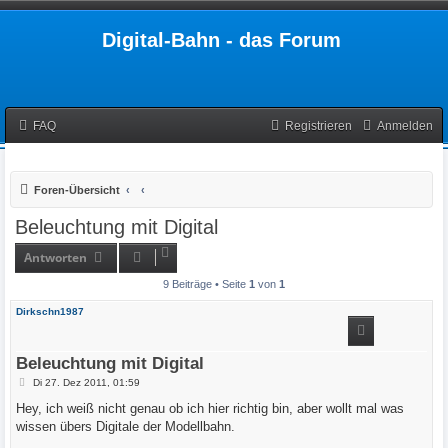
Digital-Bahn - das Forum
FAQ
Registrieren
Anmelden
Foren-Übersicht
Beleuchtung mit Digital
Antworten
9 Beiträge • Seite
1
von
1
Dirkschn1987
Beleuchtung mit Digital
B
Di 27. Dez 2011, 01:59
e
i
Hey, ich weiß nicht genau ob ich hier richtig bin, aber wollt mal was
t
wissen übers Digitale der Modellbahn.
r
a