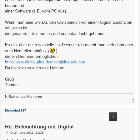
besten mit
einer Software (z.B. vom PC aus).
Wenn man aber wie Du, den Gleisbereich vor einem Signal abschalten
will, dann ist
die gesamte Lok stromlos und auch das Licht geht aus.
Es gibt aber auch spezielle LokDecoder (da macht man sich dann aber
vom Hersteller abhängig
)
die ein Bremsen ermöglichen:
http://www.digital-plus.de/digitalplus-abc.php
Da bleibt dann auch das Licht an.
Gruß
Thomas
N-Bahner aus Hannover
N
a
c
Dirkschn1987
h
o
b
e
Re: Beleuchtung mit Digital
n
B
Di 27. Dez 2011, 21:38
e
i