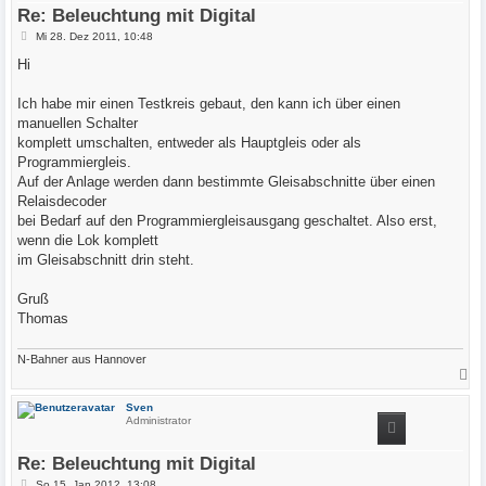
e
Re: Beleuchtung mit Digital
n
B
Mi 28. Dez 2011, 10:48
e
i
Hi
t
r
a
Ich habe mir einen Testkreis gebaut, den kann ich über einen
g
manuellen Schalter
komplett umschalten, entweder als Hauptgleis oder als
Programmiergleis.
Auf der Anlage werden dann bestimmte Gleisabschnitte über einen
Relaisdecoder
bei Bedarf auf den Programmiergleisausgang geschaltet. Also erst,
wenn die Lok komplett
im Gleisabschnitt drin steht.
Gruß
Thomas
N-Bahner aus Hannover
N
a
c
Sven
h
Administrator
o
b
e
Re: Beleuchtung mit Digital
n
B
So 15. Jan 2012, 13:08