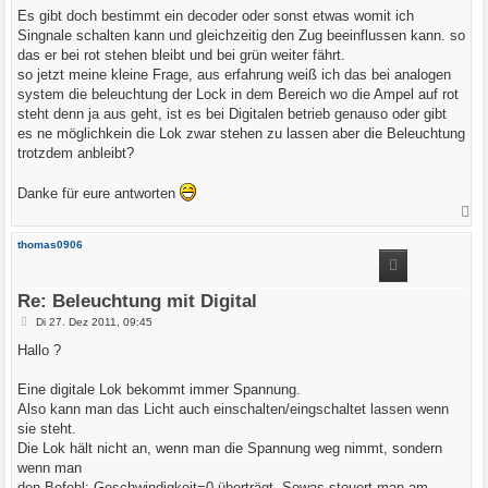
g
Es gibt doch bestimmt ein decoder oder sonst etwas womit ich
Singnale schalten kann und gleichzeitig den Zug beeinflussen kann. so
das er bei rot stehen bleibt und bei grün weiter fährt.
so jetzt meine kleine Frage, aus erfahrung weiß ich das bei analogen
system die beleuchtung der Lock in dem Bereich wo die Ampel auf rot
steht denn ja aus geht, ist es bei Digitalen betrieb genauso oder gibt
es ne möglichkein die Lok zwar stehen zu lassen aber die Beleuchtung
trotzdem anbleibt?
Danke für eure antworten
N
a
c
thomas0906
h
o
b
e
Re: Beleuchtung mit Digital
n
B
Di 27. Dez 2011, 09:45
e
i
Hallo ?
t
r
a
Eine digitale Lok bekommt immer Spannung.
g
Also kann man das Licht auch einschalten/eingschaltet lassen wenn
sie steht.
Die Lok hält nicht an, wenn man die Spannung weg nimmt, sondern
wenn man
den Befehl: Geschwindigkeit=0 überträgt. Sowas steuert man am