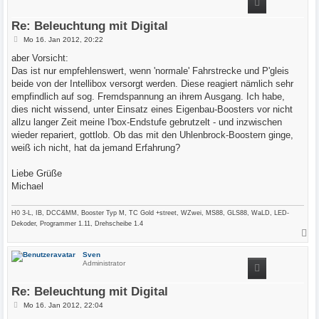
o
b
e
Re: Beleuchtung mit Digital
n
B
Mo 16. Jan 2012, 20:22
e
i
aber Vorsicht:
t
Das ist nur empfehlenswert, wenn 'normale' Fahrstrecke und P'gleis
r
a
beide von der Intellibox versorgt werden. Diese reagiert nämlich sehr
g
empfindlich auf sog. Fremdspannung an ihrem Ausgang. Ich habe,
dies nicht wissend, unter Einsatz eines Eigenbau-Boosters vor nicht
allzu langer Zeit meine I'box-Endstufe gebrutzelt - und inzwischen
wieder repariert, gottlob. Ob das mit den Uhlenbrock-Boostern ginge,
weiß ich nicht, hat da jemand Erfahrung?
Liebe Grüße
Michael
H0 3-L, IB, DCC&MM, Booster Typ M, TC Gold +street, WZwei, MS88, GLS88, WaLD, LED-
Dekoder, Programmer 1.11, Drehscheibe 1.4
N
a
c
Sven
h
Administrator
o
b
e
Re: Beleuchtung mit Digital
n
B
Mo 16. Jan 2012, 22:04
e