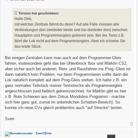
e
i
t
Torsten hat geschrieben:
r
a
Hallo Dirk,
g
mit welcher Zentrale fährst du denn? Auf alle Fälle müssen alle
Verbindungen (bei zweileiter beide und bei dreileiter drei) zwischen
Hauptgleis und Programmiergleis getrennt sein. Bei der Tams z.B.
fährt die Lok nicht auf dem Programmiergleis. Aber ich schiebe Sie
das letzte Stück.
Bei einigen Zentralen kann man auch auf dem Programmier-Gleis
fahren, insbesondere geht das bei Uhlenbrock Ibox und Märklin CS2,
aber sicher auch bei anderen. Rein- und Rausfahren ins Prog.-Gleis ist
dann natürlich kein Problem, nur beim Programmieren sollte dann die
Lok natürlich komplett auf dem Prog-Gleis stehen. Ich hatte z.B. ein
ganz normales Teilstück meiner Teststrecke als Programmiergleis
angeschlossen (und farblich gekennzeichnet, für Märklin gibt es hier
z.B. Rote Schienen aus dem Zirkus Mondolino Programm - machte
sich hier ganz gut, zumal im unterirdichen Schatten-Bereich). So
konnte ich neue CVs gleich problemlos auch "auf Strecke" testen.
Sven
N
a
c
ZweiCEins
h