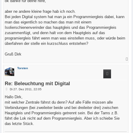
ok danke für deine hilfe,
t
r
a
aber ne andere kleine frage hab ich noch.
g
Bei jeden Digital system hat man ja ein Programmiergleis dabei, kann
man das eigentlich so machen das man mit einem
Isolierschienenverinder das hauptgleis und das Programmiergleis
zusammenfügt, und denn halt von dem Hauptgleis auf das
programiergleis fährt wenn man was einstellen muss, oder würde beim
überfahren der stelle ein kurzschluss entstehen?
Gruß Dirk
N
a
c
Torsten
h
o
b
e
Re: Beleuchtung mit Digital
n
B
Di 27. Dez 2011, 22:05
e
i
Hallo Dirk,
t
mit welcher Zentrale fährst du denn? Auf alle Fälle müssen alle
r
a
Verbindungen (bei zweileiter beide und bei dreileiter drei) zwischen
g
Hauptgleis und Programmiergleis getrennt sein. Bei der Tams z.B.
fährt die Lok nicht auf dem Programmiergleis. Aber ich schiebe Sie
das letzte Stück.